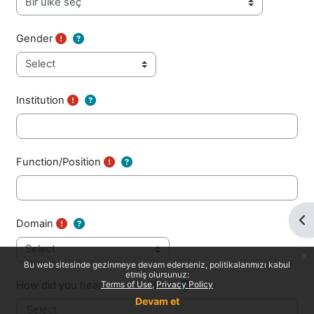
Gender
Institution
Function/Position
Blo
Domain
x
Bu web sitesinde gezinmeye devam ederseniz, politikalarımızı kabul
etmiş olursunuz:
How did you hear about CYBOX?
Terms of Use
Privacy Policy
Devam et