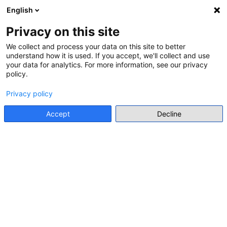
Passer au contenu principal
English
Connexion
S'inscrire
Panneau latéral
Privacy on this site
We collect and process your data on this site to better
understand how it is used. If you accept, we'll collect and use
your data for analytics. For more information, see our privacy
policy.
Privacy policy
Accept
Decline
À propos de CYBOX
Bienvenue sur CYBOX, votre plateforme en ligne
dédiée à l'échange, à la formation et au partage de
ressources sur la cybercriminalité et les preuves
électroniques.